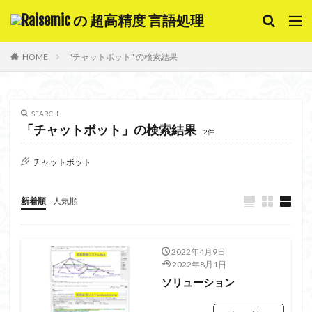
キーワード
HOME
"チャットボット" の検索結果
意味解析
質問応答システム
チャットボット
対話システム
自動要約
SEARCH
カテゴリー
「チャットボット」の検索結果
2件
チャットボット
新着順
人気順
検索
2022年4月9日
2022年8月1日
ソリューション