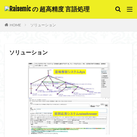
キーワード
HOME
ソリューション
意味解析
質問応答システム
チャットボット
対話システム
自動要約
ソリューション
カテゴリー
検索