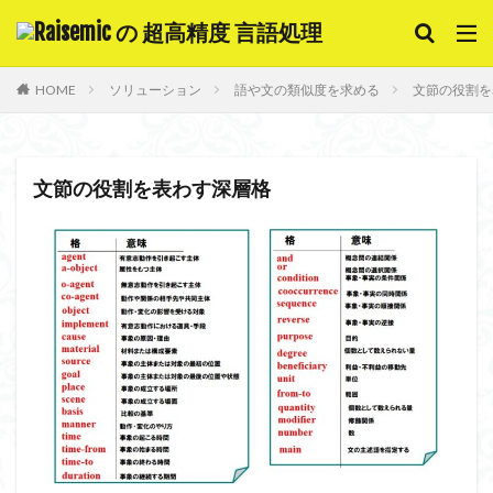
キーワード
HOME
ソリューション
語や文の類似度を求める
文節の役割を
意味解析
質問応答システム
チャットボット
対話システム
自動要約
文節の役割を表わす深層格
カテゴリー
検索