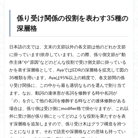
係り受け関係の役割を表わす35種の
深層格
日本語の文では、文末の文節以外の各文節は他のどれか文節
に掛っています(依存しています)。この際、係り側文節が“動
作主体”や“原因”などのどんな役割で受け側文節に掛っている
かを表す深層格として、AyaではEDRの深層格を拡充して図の
35種類を用います。Ayaは95%以上の精度で、各文節間の係
り受け関係に、この中から最も適切なものを選んで割り当て
ます。なお、動詞の連体形が名詞を修飾する時や名詞が
「の」を介して他の名詞を修飾する時などの連体修飾がある
場合は、係り側は受け側にmodifier格で掛かりますが、これ以
外に受け側が係り側にとってどのような役割を果たすかを表
す深層格を追加しますので、係り受け木はグラフ構造を持つ
ことになります。それで語意や深層格などの意味も持ってい